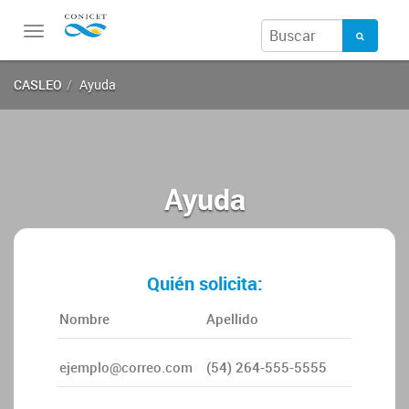
Toggle
navigation
CASLEO
Ayuda
Ayuda
Quién solicita: