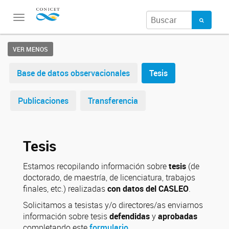
Toggle
navigation
VER MENOS
Base de datos observacionales
Tesis
Publicaciones
Transferencia
Tesis
Estamos recopilando información sobre
tesis
(de
doctorado, de maestría, de licenciatura, trabajos
finales, etc.) realizadas
con datos del CASLEO
.
Solicitamos a tesistas y/o directores/as enviarnos
información sobre tesis
defendidas
y
aprobadas
completando este
formulario
.