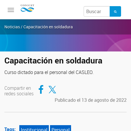
Toggle
navigation
Noticias / Capacitación en soldadura
Capacitación en soldadura
Curso dictado para el personal del CASLEO.
Compartir en Facebook
Compartir en Twitter
Compartir en
redes sociales
Publicado el 13 de agosto de 2022
Tags:
Institucional
Personal