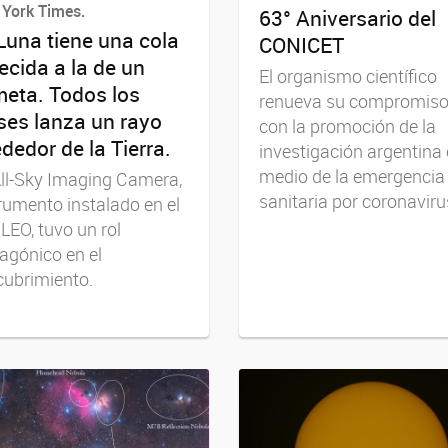
York Times.
63° Aniversario del
Luna tiene una cola
CONICET
ecida a la de un
El organismo científico
eta. Todos los
renueva su compromis
es lanza un rayo
con la promoción de la
ededor de la Tierra.
investigación argentina
medio de la emergencia
ll-Sky Imaging Camera,
sanitaria por coronaviru
rumento instalado en el
EO, tuvo un rol
agónico en el
cubrimiento.