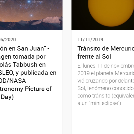
06/2020
11/11/2019
ión en San Juan" -
Tránsito de Mercuri
gen tomada por
frente al Sol
olás Tabbush en
El lunes 11 de noviembr
LEO, y publicada en
2019 el planeta Mercuri
OD/NASA
vió cruzando por delante
tronomy Picture of
Sol, fenómeno conocido
como tránsito (equivale
 Day)
a un "mini eclipse").