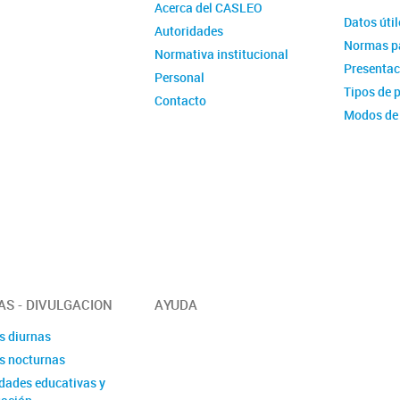
Acerca del CASLEO
Datos útil
Autoridades
Normas p
Normativa institucional
Presentac
Personal
Tipos de 
Contacto
Modos de
Turnos a
TAS - DIVULGACION
AYUDA
s diurnas
as nocturnas
idades educativas y