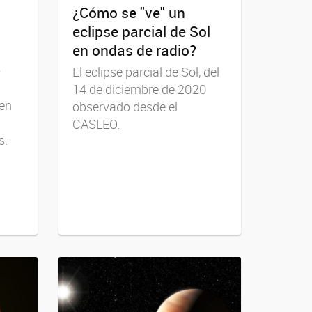
¿Cómo se "ve" un
eclipse parcial de Sol
en ondas de radio?
o
El eclipse parcial de Sol, del
14 de diciembre de 2020
 en
observado desde el
CASLEO.
s.