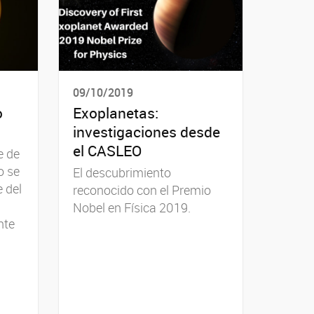
09/10/2019
o
Exoplanetas:
investigaciones desde
el CASLEO
e de
o se
El descubrimiento
 del
reconocido con el Premio
Nobel en Física 2019.
nte