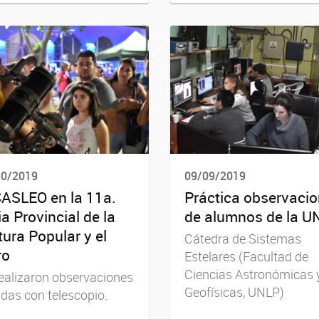
10/2019
09/09/2019
CASLEO en la 11a.
Práctica observacio
ia Provincial de la
de alumnos de la U
tura Popular y el
Cátedra de Sistemas
ro
Estelares (Facultad de
Ciencias Astronómicas 
ealizaron observaciones
Geofísicas, UNLP)
das con telescopio.