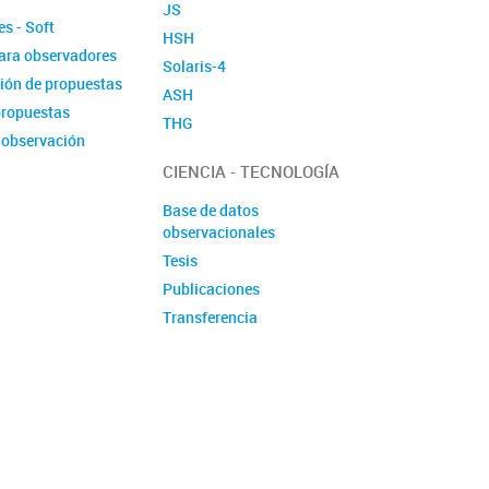
JS
es - Soft
HSH
ara observadores
Solaris-4
ión de propuestas
ASH
propuestas
THG
 observación
SST – LHM
signados
CIENCIA - TECNOLOGÍA
Otros instrumentos
Base de datos
observacionales
Tesis
Publicaciones
Transferencia